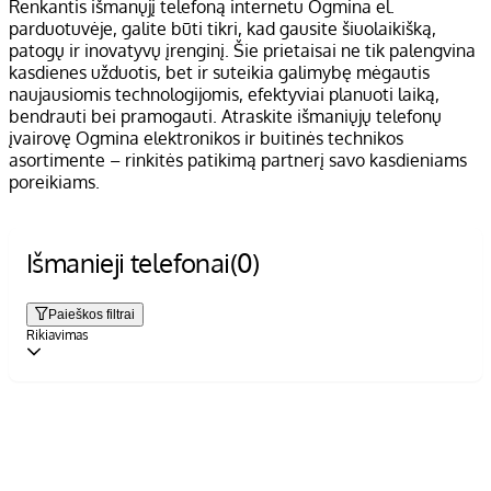
Renkantis išmanųjį telefoną internetu Ogmina el.
parduotuvėje, galite būti tikri, kad gausite šiuolaikišką,
patogų ir inovatyvų įrenginį. Šie prietaisai ne tik palengvina
kasdienes užduotis, bet ir suteikia galimybę mėgautis
naujausiomis technologijomis, efektyviai planuoti laiką,
bendrauti bei pramogauti. Atraskite išmaniųjų telefonų
įvairovę Ogmina elektronikos ir buitinės technikos
asortimente – rinkitės patikimą partnerį savo kasdieniams
poreikiams.
Išmanieji telefonai
(0)
Paieškos filtrai
Rikiavimas