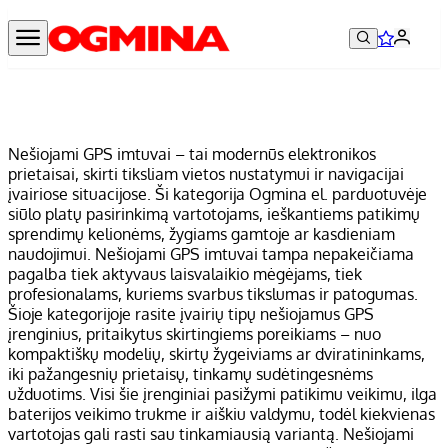
Nešiojami GPS imtuvai – tai modernūs elektronikos
prietaisai, skirti tiksliam vietos nustatymui ir navigacijai
įvairiose situacijose. Ši kategorija Ogmina el. parduotuvėje
siūlo platų pasirinkimą vartotojams, ieškantiems patikimų
sprendimų kelionėms, žygiams gamtoje ar kasdieniam
naudojimui. Nešiojami GPS imtuvai tampa nepakeičiama
pagalba tiek aktyvaus laisvalaikio mėgėjams, tiek
profesionalams, kuriems svarbus tikslumas ir patogumas.
Šioje kategorijoje rasite įvairių tipų nešiojamus GPS
įrenginius, pritaikytus skirtingiems poreikiams – nuo
kompaktiškų modelių, skirtų žygeiviams ar dviratininkams,
iki pažangesnių prietaisų, tinkamų sudėtingesnėms
užduotims. Visi šie įrenginiai pasižymi patikimu veikimu, ilga
baterijos veikimo trukme ir aiškiu valdymu, todėl kiekvienas
vartotojas gali rasti sau tinkamiausią variantą. Nešiojami