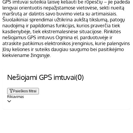
GPS imtuvai suteikia laisvę keliauti be rūpesčių – jie padeda
lengvai orientuotis nepažįstamose vietovėse, sekti nueitą
maršrutą ar dalintis savo buvimo vieta su artimaisiais.
Šiuolaikiniai sprendimai užtikrina aukštą tikslumą, patogų
naudojimą ir papildomas funkcijas, kurios praverčia tiek
kasdienybėje, tiek ekstremalesnėse situacijose. Rinkitės
nešiojamus GPS imtuvus Ogmina el. parduotuvėje ir
atraskite patikimus elektronikos įrenginius, kurie palengvins
Jūsų keliones ir suteiks daugiau saugumo bei pasitikėjimo
kiekviename žingsnyje.
Nešiojami GPS imtuvai
(0)
Paieškos filtrai
Rikiavimas