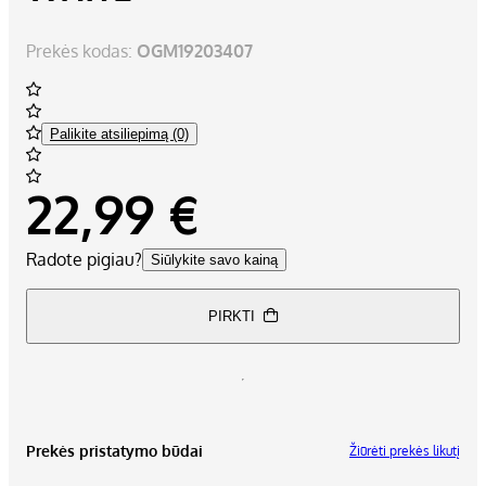
Prekės kodas:
OGM19203407
Palikite atsiliepimą (0)
22,99 €
Radote pigiau?
Siūlykite savo kainą
PIRKTI
Prekės pristatymo būdai
Žiūrėti prekės likutį