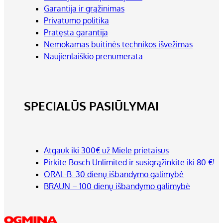
Garantija ir grąžinimas
Privatumo politika
Pratęsta garantija
Nemokamas buitinės technikos išvežimas
Naujienlaiškio prenumerata
SPECIALŪS PASIŪLYMAI
Atgauk iki 300€ už Miele prietaisus
Pirkite Bosch Unlimited ir susigrąžinkite iki 80 €!
ORAL-B: 30 dienų išbandymo galimybė
BRAUN – 100 dienų išbandymo galimybė