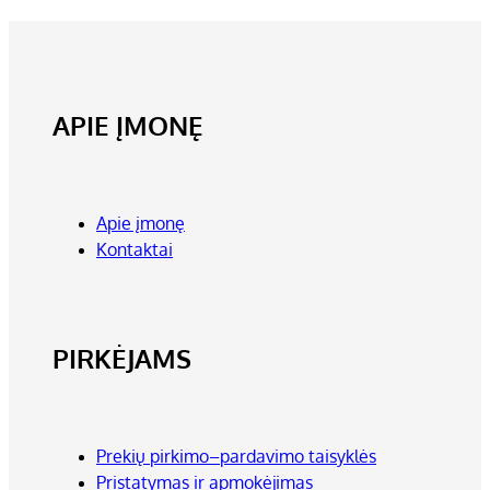
APIE ĮMONĘ
Apie įmonę
Kontaktai
PIRKĖJAMS
Prekių pirkimo–pardavimo taisyklės
Pristatymas ir apmokėjimas