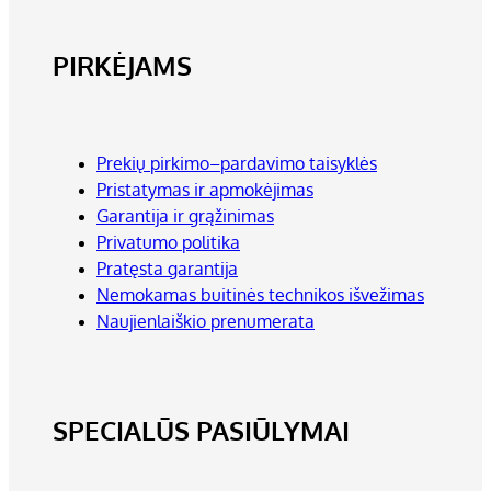
PIRKĖJAMS
Prekių pirkimo–pardavimo taisyklės
Pristatymas ir apmokėjimas
Garantija ir grąžinimas
Privatumo politika
Pratęsta garantija
Nemokamas buitinės technikos išvežimas
Naujienlaiškio prenumerata
SPECIALŪS PASIŪLYMAI