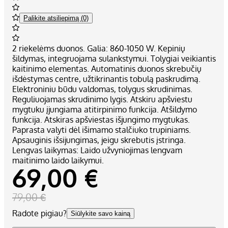
Palikite atsiliepimą (0)
2 riekelėms duonos. Galia: 860-1050 W. Kepinių
šildymas, integruojama sulankstymui. Tolygiai veikiantis
kaitinimo elementas. Automatinis duonos skrebučių
išdėstymas centre, užtikrinantis tobulą paskrudimą.
Elektroniniu būdu valdomas, tolygus skrudinimas.
Reguliuojamas skrudinimo lygis. Atskiru apšviestu
mygtuku įjungiama atitirpinimo funkcija. Atšildymo
funkcija. Atskiras apšviestas išjungimo mygtukas.
Paprasta valyti dėl išimamo stalčiuko trupiniams.
Apsauginis išsijungimas, jeigu skrebutis įstringa.
Lengvas laikymas: Laido užvyniojimas lengvam
maitinimo laido laikymui.
69,00 €
79,00 €
Radote pigiau?
Siūlykite savo kainą