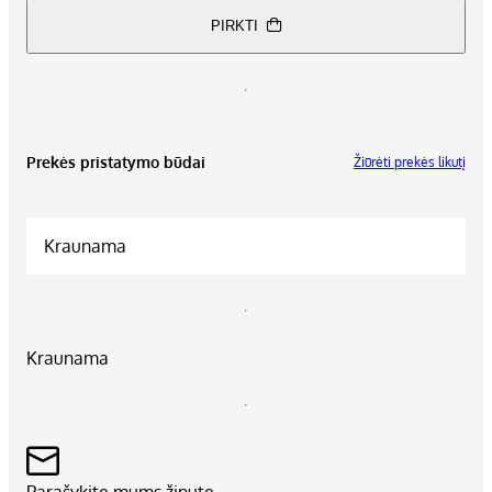
PIRKTI
Prekės pristatymo būdai
Žiūrėti prekės likutį
Kraunama
Kraunama
Parašykite mums žinutę