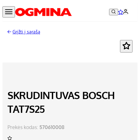
Grįžti į sąrašą
-13%
SKRUDINTUVAS BOSCH
TAT7S25
Prekės kodas:
570610008