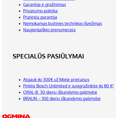
Garantija ir grąžinimas
Privatumo politika
Pratęsta garantija
Nemokamas buitinės technikos išvežimas
Naujienlaiškio prenumerata
SPECIALŪS PASIŪLYMAI
Atgauk iki 300€ už Miele prietaisus
Pirkite Bosch Unlimited ir susigrąžinkite iki 80 €!
ORAL-B: 30 dienų išbandymo galimybė
BRAUN – 100 dienų išbandymo galimybė