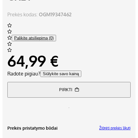
Prekės kodas:
OGM19347462
Palikite atsiliepimą (0)
64,99 €
Radote pigiau?
Siūlykite savo kainą
PIRKTI
Prekės pristatymo būdai
Žiūrėti prekės likutį