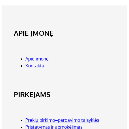
APIE ĮMONĘ
Apie įmonę
Kontaktai
PIRKĖJAMS
Prekių pirkimo–pardavimo taisyklės
Pristatymas ir apmokėjimas