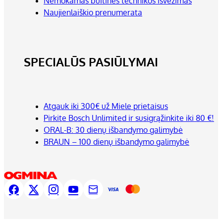
Nemokamas buitinės technikos išvežimas
Naujienlaiškio prenumerata
SPECIALŪS PASIŪLYMAI
Atgauk iki 300€ už Miele prietaisus
Pirkite Bosch Unlimited ir susigrąžinkite iki 80 €!
ORAL-B: 30 dienų išbandymo galimybė
BRAUN – 100 dienų išbandymo galimybė