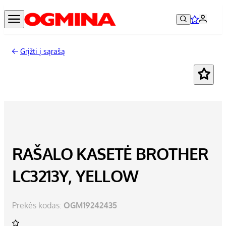
Grįžti į sąrašą
RAŠALO KASETĖ BROTHER
LC3213Y, YELLOW
Prekės kodas:
OGM19242435