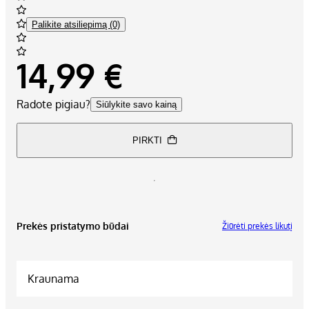
Palikite atsiliepimą (0)
14,99 €
Radote pigiau?
Siūlykite savo kainą
PIRKTI
Prekės pristatymo būdai
Žiūrėti prekės likutį
Kraunama