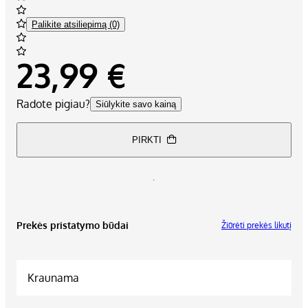
Palikite atsiliepimą (0)
23,99 €
Radote pigiau?
Siūlykite savo kainą
PIRKTI
Prekės pristatymo būdai
Žiūrėti prekės likutį
Kraunama