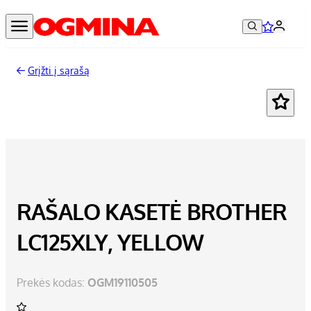
Grįžti į sąrašą
RAŠALO KASETĖ BROTHER
LC125XLY, YELLOW
Prekės kodas:
OGM19110505