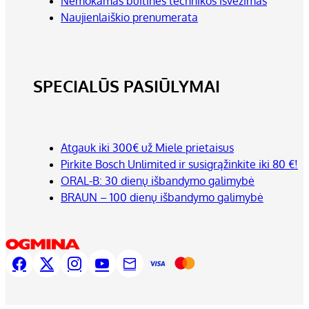
Nemokamas buitinės technikos išvežimas
Naujienlaiškio prenumerata
SPECIALŪS PASIŪLYMAI
Atgauk iki 300€ už Miele prietaisus
Pirkite Bosch Unlimited ir susigrąžinkite iki 80 €!
ORAL-B: 30 dienų išbandymo galimybė
BRAUN – 100 dienų išbandymo galimybė