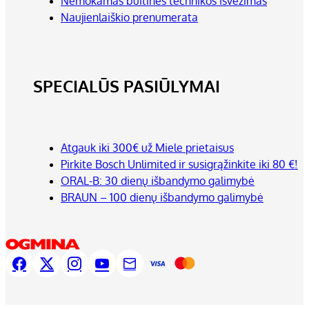
Nemokamas buitinės technikos išvežimas
Naujienlaiškio prenumerata
SPECIALŪS PASIŪLYMAI
Atgauk iki 300€ už Miele prietaisus
Pirkite Bosch Unlimited ir susigrąžinkite iki 80 €!
ORAL-B: 30 dienų išbandymo galimybė
BRAUN – 100 dienų išbandymo galimybė