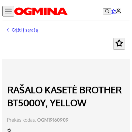
Grįžti į sąrašą
RAŠALO KASETĖ BROTHER
BT5000Y, YELLOW
Prekės kodas:
OGM19160909