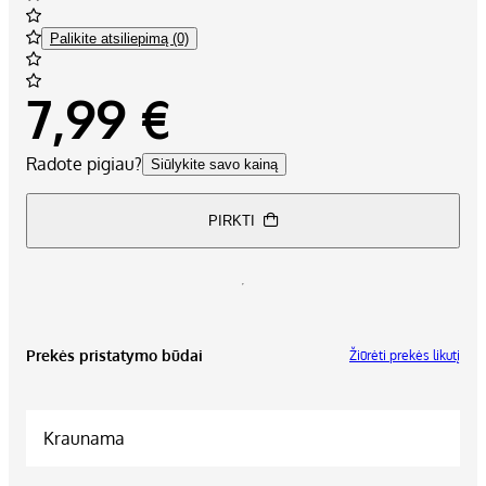
Palikite atsiliepimą (0)
7,99 €
Radote pigiau?
Siūlykite savo kainą
PIRKTI
Prekės pristatymo būdai
Žiūrėti prekės likutį
Kraunama