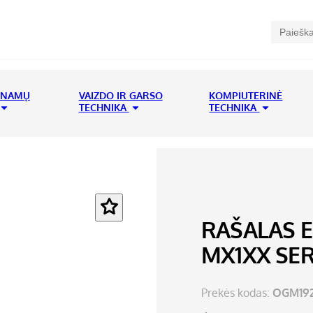
 NAMŲ
VAIZDO IR GARSO
KOMPIUTERINĖ
TECHNIKA
TECHNIKA
RAŠALAS 
MX1XX SER
Prekės kodas:
OGM192