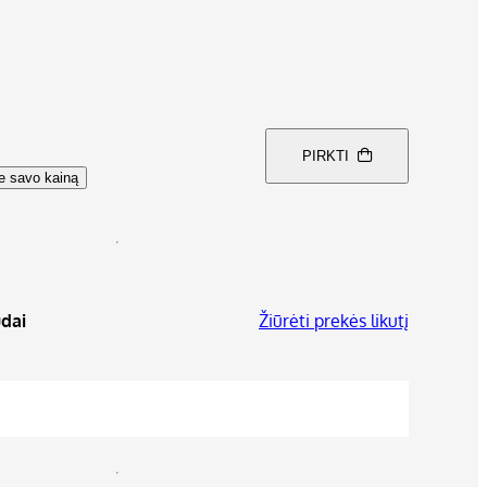
PIRKTI
te savo kainą
dai
Žiūrėti prekės likutį