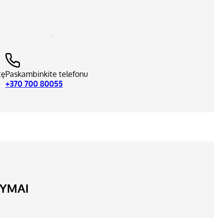
tę
Paskambinkite telefonu
+370 700 80055
LYMAI