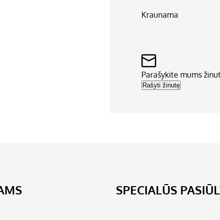
Kraunama
Parašykite mums žinu
Rašyti žinutę
JAMS
SPECIALŪS PASIŪ