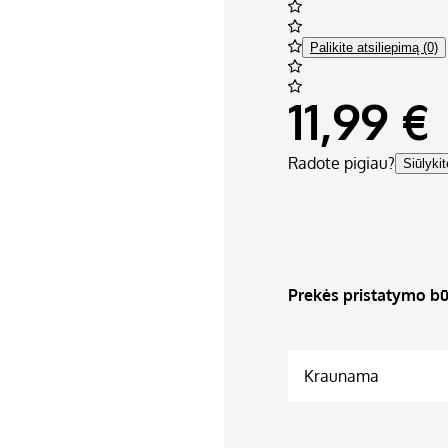
Palikite atsiliepimą (0)
11,99 €
Radote pigiau?
Siūlyki
Prekės pristatymo bū
Kraunama