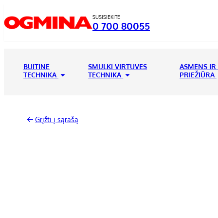
SUSISIEKITE
0 700 80055
BUITINĖ
SMULKI VIRTUVĖS
ASMENS IR
TECHNIKA
TECHNIKA
PRIEŽIŪRA
Grįžti į sąrašą