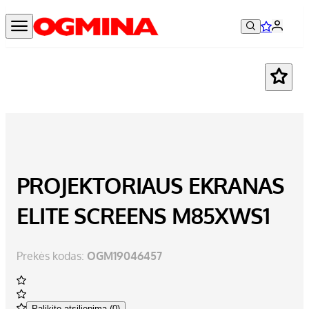
PROJEKTORIAUS EKRANAS
ELITE SCREENS M85XWS1
Prekės kodas:
OGM19046457
Palikite atsiliepimą (0)