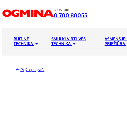
SUSISIEKITE
0 700 80055
BUITINĖ
SMULKI VIRTUVĖS
ASMENS IR
TECHNIKA
TECHNIKA
PRIEŽIŪRA
Grįžti į sąrašą
-17%