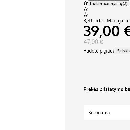
Palikite atsiliepimą (0)
3,4 l indas. Max. gali
39,00 
47,00 €
Radote pigiau?
Siūlyki
Prekės pristatymo bū
Kraunama