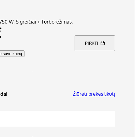
a 750 W. 5 greičiai + Turborežimas.
€
PIRKTI
te savo kainą
dai
Žiūrėti prekės likutį