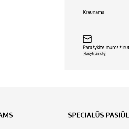
Kraunama
Parašykite mums žinu
Rašyti žinutę
JAMS
SPECIALŪS PASIŪ