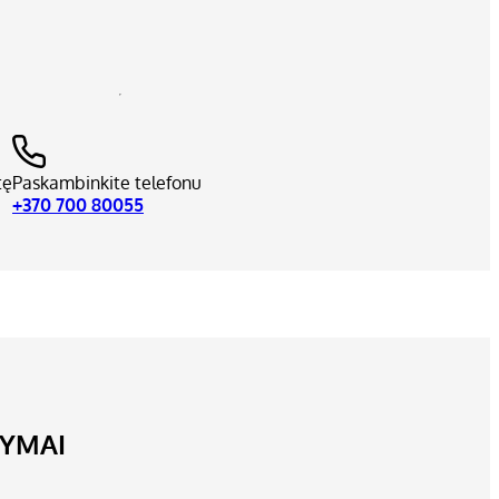
tę
Paskambinkite telefonu
+370 700 80055
LYMAI