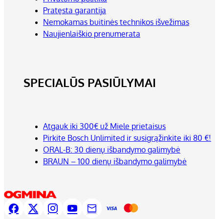
Pratęsta garantija
Nemokamas buitinės technikos išvežimas
Naujienlaiškio prenumerata
SPECIALŪS PASIŪLYMAI
Atgauk iki 300€ už Miele prietaisus
Pirkite Bosch Unlimited ir susigrąžinkite iki 80 €!
ORAL-B: 30 dienų išbandymo galimybė
BRAUN – 100 dienų išbandymo galimybė