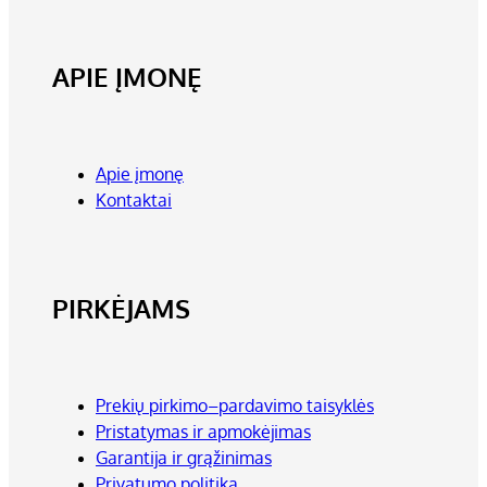
APIE ĮMONĘ
Apie įmonę
Kontaktai
PIRKĖJAMS
Prekių pirkimo–pardavimo taisyklės
Pristatymas ir apmokėjimas
Garantija ir grąžinimas
Privatumo politika