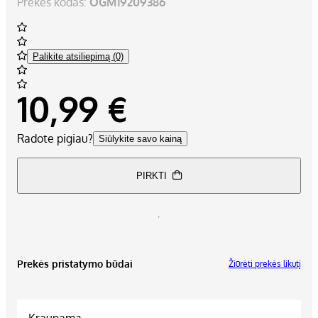
Prekės kodas:
OGM19209386
Palikite atsiliepimą (0)
10,99 €
Radote pigiau?
Siūlykite savo kainą
PIRKTI
Prekės pristatymo būdai
Žiūrėti prekės likutį
Kraunama