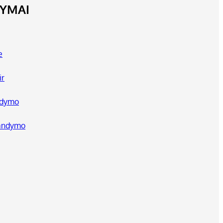
LYMAI
e
ir
ndymo
bandymo