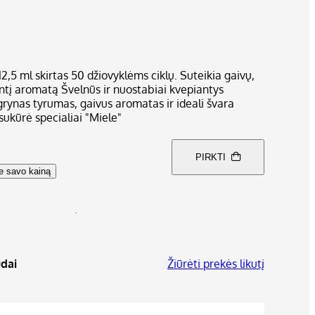
12,5 ml skirtas 50 džiovyklėms ciklų. Suteikia gaivų,
antį aromatą Švelnūs ir nuostabiai kvepiantys
rynas tyrumas, gaivus aromatas ir ideali švara
ukūrė specialiai "Miele"
PIRKTI
te savo kainą
dai
Žiūrėti prekės likutį