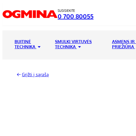
SUSISIEKITE
0 700 80055
BUITINĖ
SMULKI VIRTUVĖS
ASMENS IR
TECHNIKA
TECHNIKA
PRIEŽIŪRA
Grįžti į sąrašą