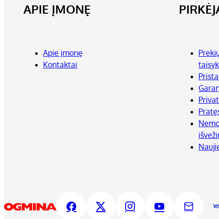
APIE ĮMONĘ
PIRKĖ
Apie įmonę
Preki
Kontaktai
taisyk
Prist
Garan
Priva
Pratę
Nemok
išvež
Nauji