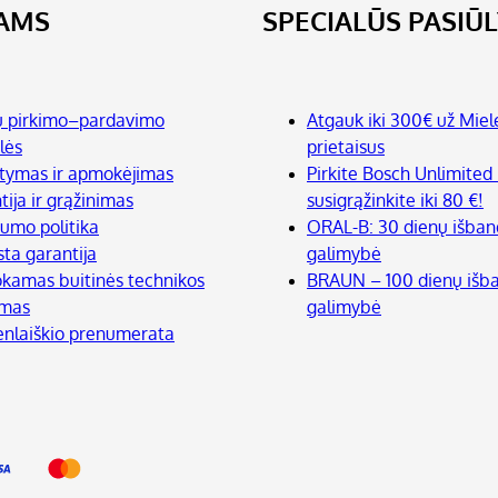
JAMS
SPECIALŪS PASIŪ
ų pirkimo–pardavimo
Atgauk iki 300€ už Miel
lės
prietaisus
atymas ir apmokėjimas
Pirkite Bosch Unlimited 
tija ir grąžinimas
susigrąžinkite iki 80 €!
tumo politika
ORAL-B: 30 dienų išba
sta garantija
galimybė
amas buitinės technikos
BRAUN – 100 dienų iš
imas
galimybė
enlaiškio prenumerata