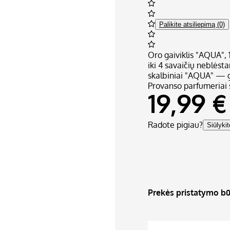
Palikite atsiliepimą (0)
Oro gaiviklis "AQUA", 
iki 4 savaičių neblėst
skalbiniai "AQUA" — g
Provanso parfumeriai s
19,99 €
Radote pigiau?
Siūlyki
Prekės pristatymo bū