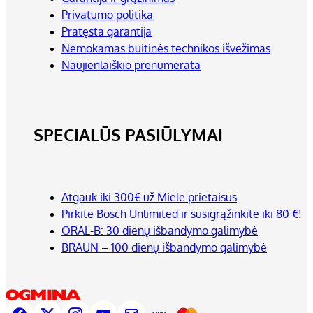
Privatumo politika
Pratęsta garantija
Nemokamas buitinės technikos išvežimas
Naujienlaiškio prenumerata
SPECIALŪS PASIŪLYMAI
Atgauk iki 300€ už Miele prietaisus
Pirkite Bosch Unlimited ir susigrąžinkite iki 80 €!
ORAL-B: 30 dienų išbandymo galimybė
BRAUN – 100 dienų išbandymo galimybė