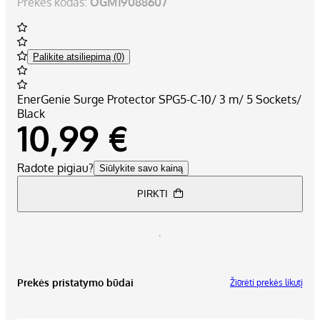
Prekės kodas:
OGM19088607
Palikite atsiliepimą (0)
EnerGenie Surge Protector SPG5-C-10/ 3 m/ 5 Sockets/
Black
10,99 €
Radote pigiau?
Siūlykite savo kainą
PIRKTI
Prekės pristatymo būdai
Žiūrėti prekės likutį