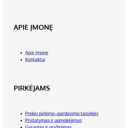
APIE ĮMONĘ
Apie įmonę
Kontaktai
PIRKĖJAMS
Prekių pirkimo–pardavimo taisyklės
Pristatymas ir apmokėjimas
Garantija ir grąžinimas