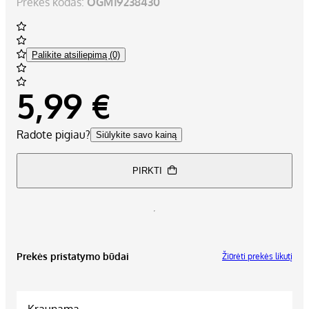
Prekės kodas:
OGM19238430
Palikite atsiliepimą (0)
5,99 €
Radote pigiau?
Siūlykite savo kainą
PIRKTI
Prekės pristatymo būdai
Žiūrėti prekės likutį
Kraunama