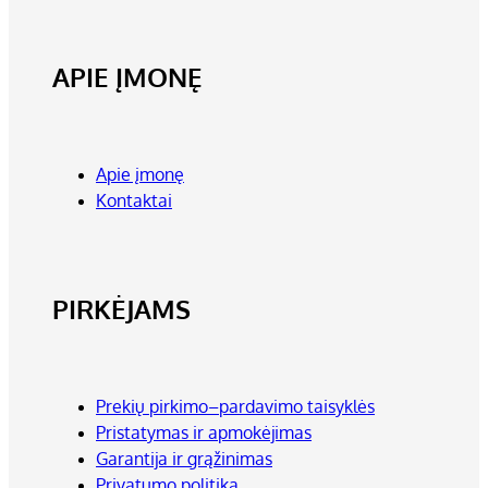
APIE ĮMONĘ
Apie įmonę
Kontaktai
PIRKĖJAMS
Prekių pirkimo–pardavimo taisyklės
Pristatymas ir apmokėjimas
Garantija ir grąžinimas
Privatumo politika