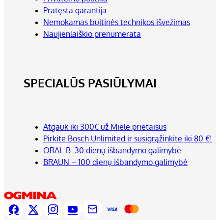
Pratęsta garantija
Nemokamas buitinės technikos išvežimas
Naujienlaiškio prenumerata
SPECIALŪS PASIŪLYMAI
Atgauk iki 300€ už Miele prietaisus
Pirkite Bosch Unlimited ir susigrąžinkite iki 80 €!
ORAL-B: 30 dienų išbandymo galimybė
BRAUN – 100 dienų išbandymo galimybė