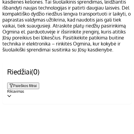
kasdienes keliones. Tai šiuolaikinis sprendimas, leidžiantis
išbandyti naujas technologijas ir patirti daugiau laisvės. Dėl
kompaktiško dydžio riedžius lengva transportuoti ir laikyti, o
paprastas valdymas užtikrina, kad naudotis jais gali tiek
vaikai, tiek suaugusieji. Atraskite platų riedžių pasirinkimą
Ogmina el. parduotuvėje ir išsirinkite įrenginį, kuris atitiks
Jūsų poreikius bei lūkesčius. Pasitikėkite patikima buitine
technika ir elektronika – rinkitės Ogmina, kur kokybė ir
šiuolaikiški sprendimai susitinka su Jūsų kasdienybe.
Riedžiai
(0)
Paieškos filtrai
Rikiavimas