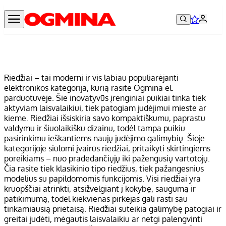
Riedžiai – tai moderni ir vis labiau populiarėjanti
elektronikos kategorija, kurią rasite Ogmina el.
parduotuvėje. Šie inovatyvūs įrenginiai puikiai tinka tiek
aktyviam laisvalaikiui, tiek patogiam judėjimui mieste ar
kieme. Riedžiai išsiskiria savo kompaktiškumu, paprastu
valdymu ir šiuolaikišku dizainu, todėl tampa puikiu
pasirinkimu ieškantiems naujų judėjimo galimybių. Šioje
kategorijoje siūlomi įvairūs riedžiai, pritaikyti skirtingiems
poreikiams – nuo pradedančiųjų iki pažengusių vartotojų.
Čia rasite tiek klasikinio tipo riedžius, tiek pažangesnius
modelius su papildomomis funkcijomis. Visi riedžiai yra
kruopščiai atrinkti, atsižvelgiant į kokybę, saugumą ir
patikimumą, todėl kiekvienas pirkėjas gali rasti sau
tinkamiausią prietaisą. Riedžiai suteikia galimybę patogiai ir
greitai judėti, mėgautis laisvalaikiu ar netgi palengvinti