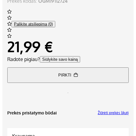
Prekės kodas:
OGM19112724
Palikite atsiliepimą (0)
21,99 €
Radote pigiau?
Siūlykite savo kainą
PIRKTI
Prekės pristatymo būdai
Žiūrėti prekės likutį
Kraunama