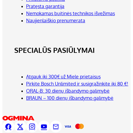
Pratęsta garantija
Nemokamas buitinės technikos išvežimas
Naujienlaiškio prenumerata
SPECIALŪS PASIŪLYMAI
Atgauk iki 300€ už Miele prietaisus
Pirkite Bosch Unlimited ir susigrąžinkite iki 80 €!
ORAL-B: 30 dienų išbandymo galimybė
BRAUN – 100 dienų išbandymo galimybė