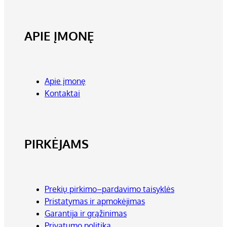
APIE ĮMONĘ
Apie įmonę
Kontaktai
PIRKĖJAMS
Prekių pirkimo–pardavimo taisyklės
Pristatymas ir apmokėjimas
Garantija ir grąžinimas
Privatumo politika