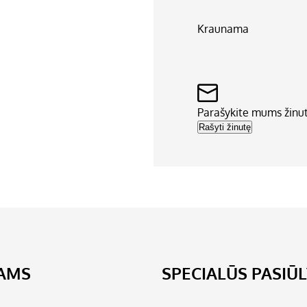
Kraunama
Parašykite mums žinu
Rašyti žinutę
JAMS
SPECIALŪS PASIŪ