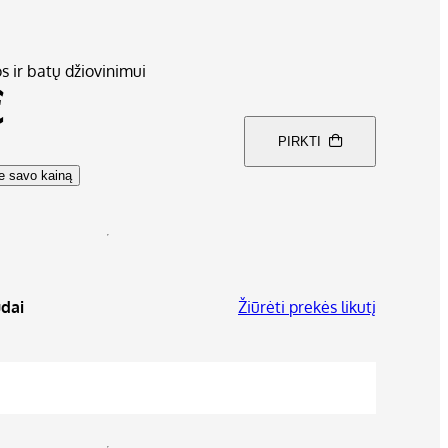
s ir batų džiovinimui
€
PIRKTI
te savo kainą
dai
Žiūrėti prekės likutį