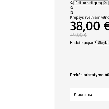
Palikite atsiliepimą (0)
Krepšys švelniam vilno
38,00 
49,00 €
Radote pigiau?
Siūlyki
Prekės pristatymo bū
Kraunama