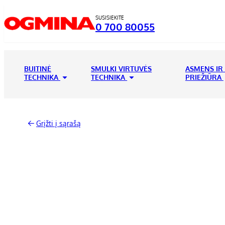
SUSISIEKITE
0 700 80055
BUITINĖ
SMULKI VIRTUVĖS
ASMENS IR
TECHNIKA
TECHNIKA
PRIEŽIŪRA
Grįžti į sąrašą
-22%