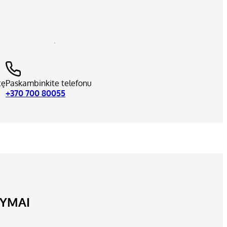
tę
Paskambinkite telefonu
+370 700 80055
LYMAI