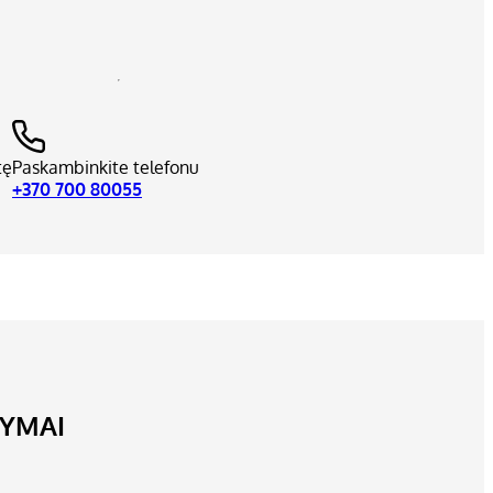
tę
Paskambinkite telefonu
+370 700 80055
LYMAI