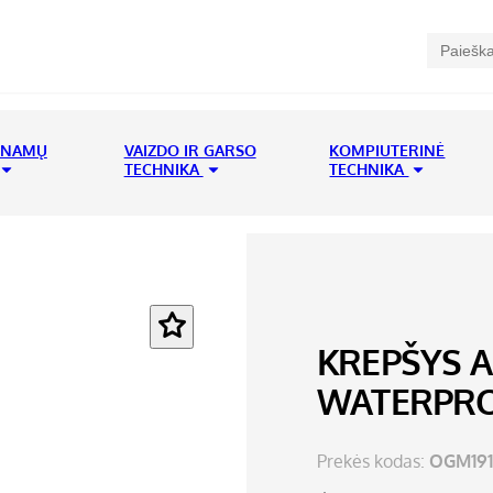
 NAMŲ
VAIZDO IR GARSO
KOMPIUTERINĖ
TECHNIKA
TECHNIKA
KREPŠYS A
WATERPR
Prekės kodas:
OGM191