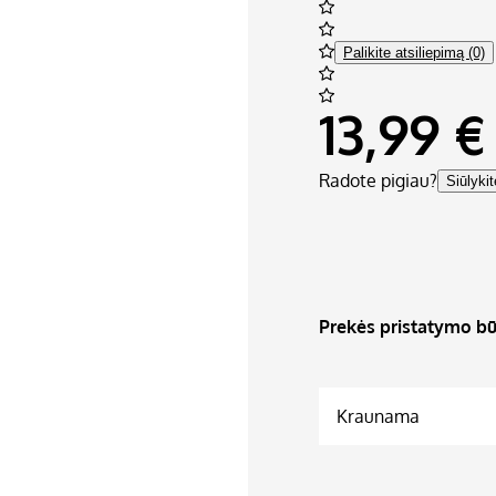
Palikite atsiliepimą (0)
13,99 €
Radote pigiau?
Siūlyki
Prekės pristatymo bū
Kraunama