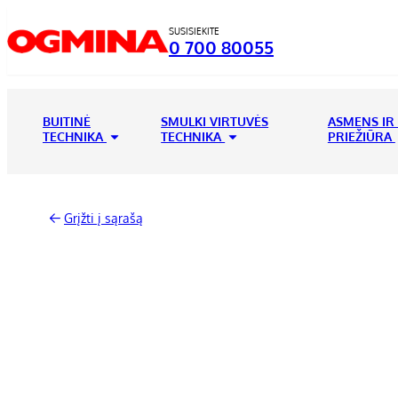
SUSISIEKITE
0 700 80055
BUITINĖ
SMULKI VIRTUVĖS
ASMENS IR
TECHNIKA
TECHNIKA
PRIEŽIŪRA
Grįžti į sąrašą