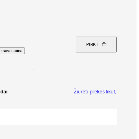
PIRKTI
te savo kainą
dai
Žiūrėti prekės likutį