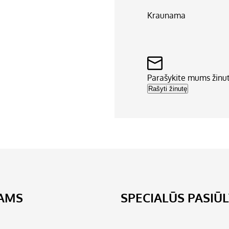
Kraunama
Parašykite mums žinu
Rašyti žinutę
JAMS
SPECIALŪS PASIŪ