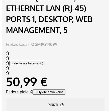
ETHERNET LAN (RJ-45)
PORTS 1, DESKTOP, WEB
MANAGEMENT, 5
Prekės kodas:
OGM19214099
Palikite atsiliepimą (0)
50,99 €
Radote pigiau?
Siūlykite savo kainą
PIRKTI