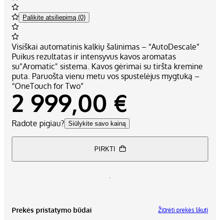
Palikite atsiliepimą (0)
Visiškai automatinis kalkių šalinimas – “AutoDescale”
Puikus rezultatas ir intensyvus kavos aromatas
su"Aromatic" sistema. Kavos gėrimai su tiršta kremine
puta. Paruošta vienu metu vos spustelėjus mygtuką –
“OneTouch for Two”
2 999,00 €
Radote pigiau?
Siūlykite savo kainą
PIRKTI
Prekės pristatymo būdai
Žiūrėti prekės likutį