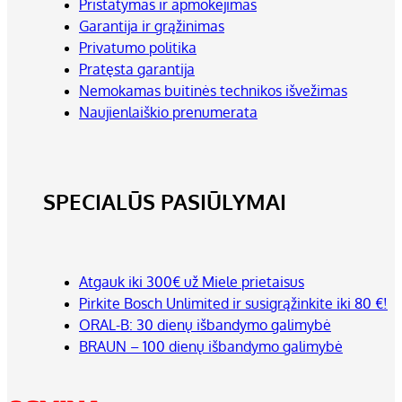
Pristatymas ir apmokėjimas
Garantija ir grąžinimas
Privatumo politika
Pratęsta garantija
Nemokamas buitinės technikos išvežimas
Naujienlaiškio prenumerata
SPECIALŪS PASIŪLYMAI
Atgauk iki 300€ už Miele prietaisus
Pirkite Bosch Unlimited ir susigrąžinkite iki 80 €!
ORAL-B: 30 dienų išbandymo galimybė
BRAUN – 100 dienų išbandymo galimybė