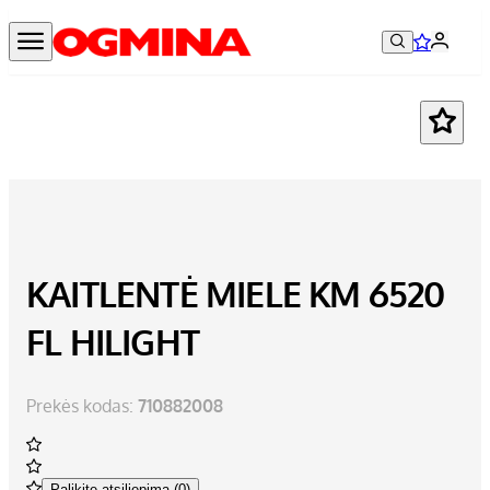
KAITLENTĖ MIELE KM 6520
FL HILIGHT
Prekės kodas:
710882008
Palikite atsiliepimą (0)