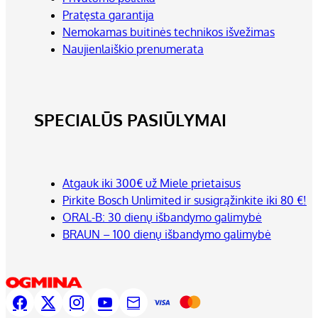
Pratęsta garantija
Nemokamas buitinės technikos išvežimas
Naujienlaiškio prenumerata
SPECIALŪS PASIŪLYMAI
Atgauk iki 300€ už Miele prietaisus
Pirkite Bosch Unlimited ir susigrąžinkite iki 80 €!
ORAL-B: 30 dienų išbandymo galimybė
BRAUN – 100 dienų išbandymo galimybė