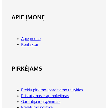
APIE ĮMONĘ
Apie įmonę
Kontaktai
PIRKĖJAMS
Prekių pirkimo–pardavimo taisyklės
Pristatymas ir apmokėjimas
Garantija ir grąžinimas
Privatumo politika