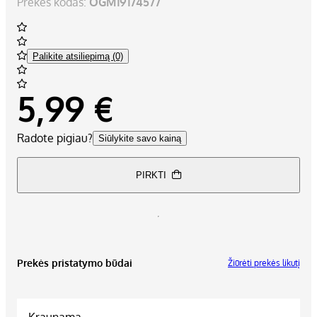
Prekės kodas:
OGM19174577
Palikite atsiliepimą (0)
5,99 €
Radote pigiau?
Siūlykite savo kainą
PIRKTI
Prekės pristatymo būdai
Žiūrėti prekės likutį
Kraunama