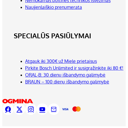
Nemokamas buitinės technikos išvežimas
Naujienlaiškio prenumerata
SPECIALŪS PASIŪLYMAI
Atgauk iki 300€ už Miele prietaisus
Pirkite Bosch Unlimited ir susigrąžinkite iki 80 €!
ORAL-B: 30 dienų išbandymo galimybė
BRAUN – 100 dienų išbandymo galimybė