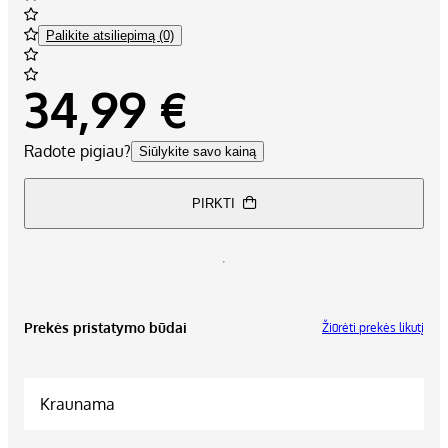
Palikite atsiliepimą (0)
34,99 €
Radote pigiau?
Siūlykite savo kainą
PIRKTI
Prekės pristatymo būdai
Žiūrėti prekės likutį
Kraunama