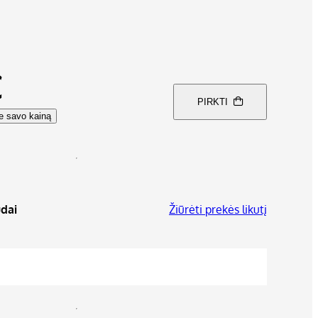
€
PIRKTI
te savo kainą
dai
Žiūrėti prekės likutį