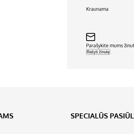
Kraunama
Parašykite mums žinu
Rašyti žinutę
JAMS
SPECIALŪS PASIŪ