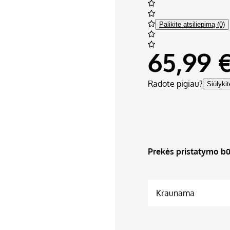
Palikite atsiliepimą (0)
65,99 
Radote pigiau?
Siūlyki
Prekės pristatymo bū
Kraunama