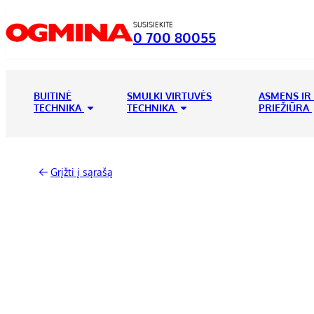
SUSISIEKITE
0 700 80055
BUITINĖ
SMULKI VIRTUVĖS
ASMENS IR
TECHNIKA
TECHNIKA
PRIEŽIŪRA
Grįžti į sąrašą