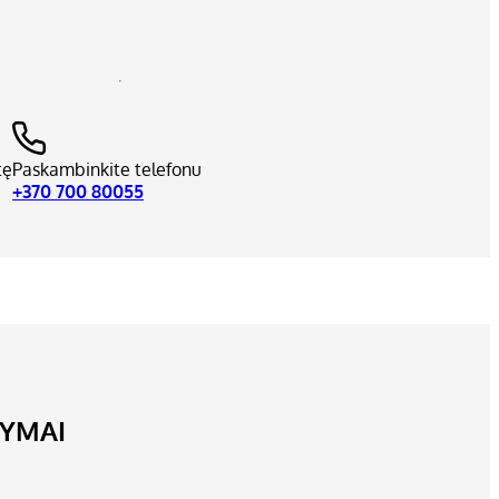
tę
Paskambinkite telefonu
+370 700 80055
LYMAI