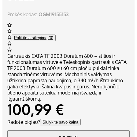
Prekės kodas:
OGM19155153
Palikite atsiliepimą (0)
Gartraukis CATA TF 2003 Duralum 600 – stilius ir
funkcionalumas virtuvėje Teleskopinis gartraukis CATA
TF 2003 Duralum 600 su 60 cm pločiu puikiai tinka
standartinėms virtuvėms. Mechaninis valdymas
užtikrina paprastą naudojimą, o 340 m³/h ištraukimo
galia efektyviai šalina kvapus ir garus. Nerūdijančio
plieno apdaila suteikia modernią išvaizdą ir
ilgaamžiškumą.
100,99 €
Radote pigiau?
Siūlykite savo kainą