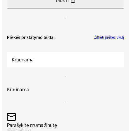
PIRKTI
Prekės pristatymo būdai
Žiūrėti prekės likutį
Kraunama
Kraunama
Parašykite mums žinutę