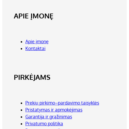
APIE ĮMONĘ
Apie įmonę
Kontaktai
PIRKĖJAMS
Prekių pirkimo–pardavimo taisyklės
Pristatymas ir apmokėjimas
Garantija ir grąžinimas
Privatumo politika