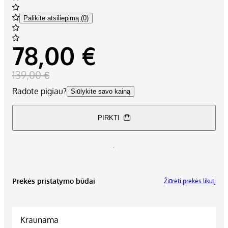
Palikite atsiliepimą (0)
78,00 €
139,00 €
Radote pigiau?
Siūlykite savo kainą
PIRKTI
Prekės pristatymo būdai
Žiūrėti prekės likutį
Kraunama