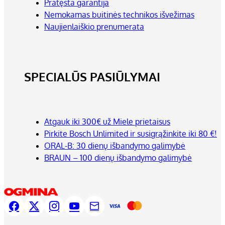
Pratęsta garantija
Nemokamas buitinės technikos išvežimas
Naujienlaiškio prenumerata
SPECIALŪS PASIŪLYMAI
Atgauk iki 300€ už Miele prietaisus
Pirkite Bosch Unlimited ir susigrąžinkite iki 80 €!
ORAL-B: 30 dienų išbandymo galimybė
BRAUN – 100 dienų išbandymo galimybė