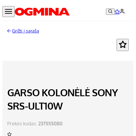
Grįžti į sąrašą
-44%
GARSO KOLONĖLĖ SONY
SRS-ULT10W
Prekės kodas:
237555080