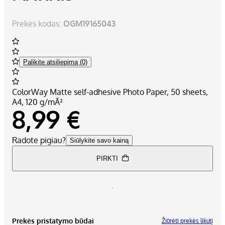
Prekės kodas:
OGM19165043
Palikite atsiliepimą (0)
ColorWay Matte self-adhesive Photo Paper, 50 sheets,
A4, 120 g/mĀ²
8,99 €
Radote pigiau?
Siūlykite savo kainą
PIRKTI
Prekės pristatymo būdai
Žiūrėti prekės likutį