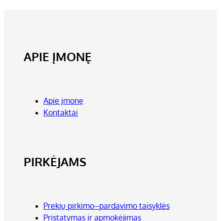
APIE ĮMONĘ
Apie įmonę
Kontaktai
PIRKĖJAMS
Prekių pirkimo–pardavimo taisyklės
Pristatymas ir apmokėjimas