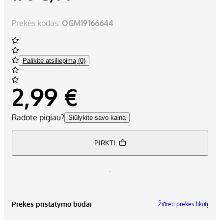
Prekės kodas:
OGM19166644
Palikite atsiliepimą (0)
2,99 €
Radote pigiau?
Siūlykite savo kainą
PIRKTI
Prekės pristatymo būdai
Žiūrėti prekės likutį