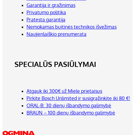
Garantija ir grąžinimas
Privatumo politika
Pratęsta garantija
Nemokamas buitinės technikos išvežimas
Naujienlaiškio prenumerata
SPECIALŪS PASIŪLYMAI
Atgauk iki 300€ už Miele prietaisus
Pirkite Bosch Unlimited ir susigrąžinkite iki 80 €!
ORAL-B: 30 dienų išbandymo galimybė
BRAUN – 100 dienų išbandymo galimybė