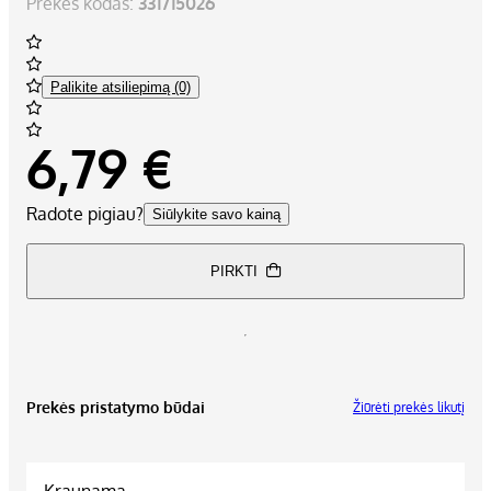
Prekės kodas:
331715026
Palikite atsiliepimą (0)
6,79 €
Radote pigiau?
Siūlykite savo kainą
PIRKTI
Prekės pristatymo būdai
Žiūrėti prekės likutį
Kraunama