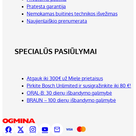
Pratęsta garantija
Nemokamas buitinės technikos išvežimas
Naujienlaiškio prenumerata
SPECIALŪS PASIŪLYMAI
Atgauk iki 300€ už Miele prietaisus
Pirkite Bosch Unlimited ir susigrąžinkite iki 80 €!
ORAL-B: 30 dienų išbandymo galimybė
BRAUN – 100 dienų išbandymo galimybė