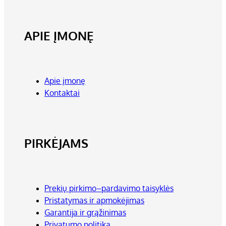
APIE ĮMONĘ
Apie įmonę
Kontaktai
PIRKĖJAMS
Prekių pirkimo–pardavimo taisyklės
Pristatymas ir apmokėjimas
Garantija ir grąžinimas
Privatumo politika