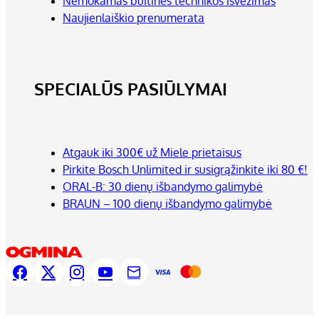
Nemokamas buitinės technikos išvežimas
Naujienlaiškio prenumerata
SPECIALŪS PASIŪLYMAI
Atgauk iki 300€ už Miele prietaisus
Pirkite Bosch Unlimited ir susigrąžinkite iki 80 €!
ORAL-B: 30 dienų išbandymo galimybė
BRAUN – 100 dienų išbandymo galimybė