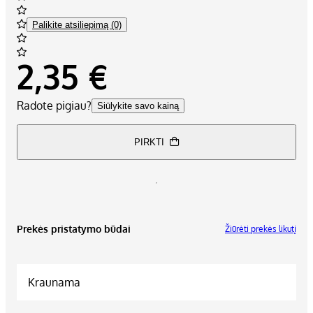
Palikite atsiliepimą (0)
2,35 €
Radote pigiau?
Siūlykite savo kainą
PIRKTI
Prekės pristatymo būdai
Žiūrėti prekės likutį
Kraunama