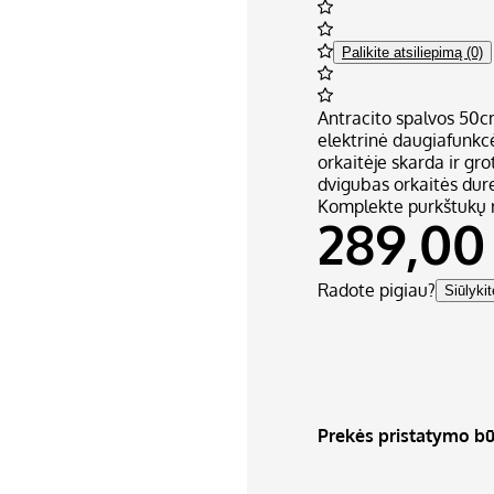
Palikite atsiliepimą (0)
Antracito spalvos 50cm
elektrinė daugiafunkcė 
orkaitėje skarda ir gro
dvigubas orkaitės durel
Komplekte purkštukų r
289,00
Radote pigiau?
Siūlyki
Prekės pristatymo bū