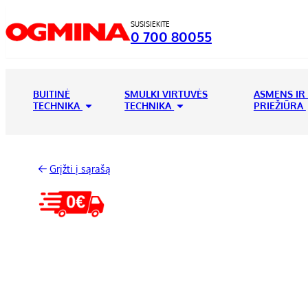
SUSISIEKITE
0 700 80055
BUITINĖ
SMULKI VIRTUVĖS
ASMENS IR
TECHNIKA
TECHNIKA
PRIEŽIŪRA
Grįžti į sąrašą