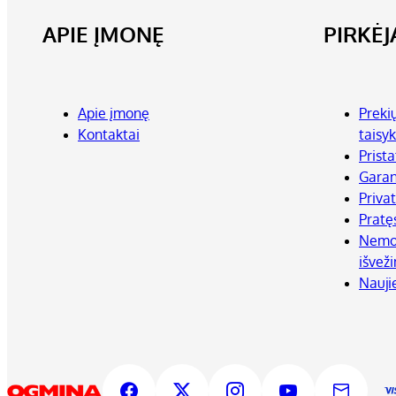
APIE ĮMONĘ
PIRKĖ
Apie įmonę
Preki
Kontaktai
taisyk
Prist
Garan
Priva
Pratę
Nemok
išvež
Nauji