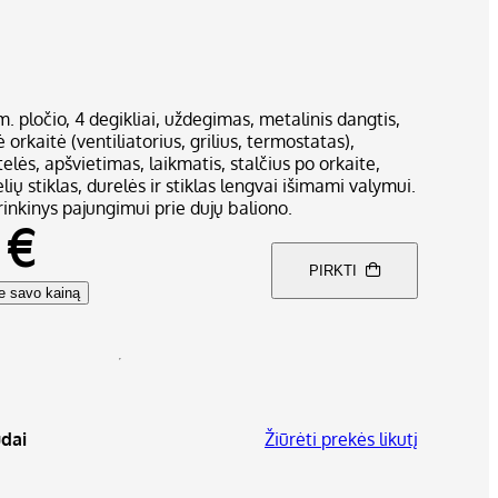
. pločio, 4 degikliai, uždegimas, metalinis dangtis,
orkaitė (ventiliatorius, grilius, termostatas),
telės, apšvietimas, laikmatis, stalčius po orkaite,
ių stiklas, durelės ir stiklas lengvai išimami valymui.
inkinys pajungimui prie dujų baliono.
 €
PIRKTI
te savo kainą
dai
Žiūrėti prekės likutį