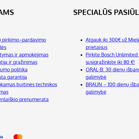
JAMS
SPECIALŪS PASIŪ
ų pirkimo–pardavimo
Atgauk iki 300€ už Miel
lės
prietaisus
atymas ir apmokėjimas
Pirkite Bosch Unlimited 
tija ir grąžinimas
susigrąžinkite iki 80 €!
tumo politika
ORAL-B: 30 dienų išba
sta garantija
galimybė
amas buitinės technikos
BRAUN – 100 dienų iš
imas
galimybė
enlaiškio prenumerata