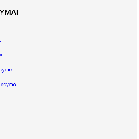
LYMAI
e
ir
ndymo
bandymo