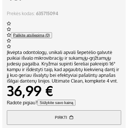
Prekės kodas:
635715094
Palikite atsiliepimą (0)
Įkvėpta odontologų, unikali apvali šepetėlio galvutė
puikiai išvalo mikrovibracijų ir sukamųjų-grįžtamųjų
judesių pagalba. Kryžmai supinti šereliai pakreipti 16°
kampu ir išdėstyti taip, kad apgaubtų kiekvieną dantį ir
jį kuo geriau išvalytų bei efektyviai pašalintų apnašas
išilgai dantenų linijos. Ultimate Clean, kompkete 4 vnt.
36,99 €
Radote pigiau?
Siūlykite savo kainą
PIRKTI