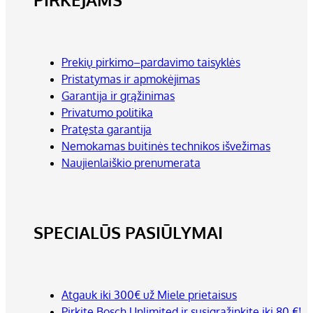
Prekių pirkimo–pardavimo taisyklės
Pristatymas ir apmokėjimas
Garantija ir grąžinimas
Privatumo politika
Pratęsta garantija
Nemokamas buitinės technikos išvežimas
Naujienlaiškio prenumerata
SPECIALŪS PASIŪLYMAI
Atgauk iki 300€ už Miele prietaisus
Pirkite Bosch Unlimited ir susigrąžinkite iki 80 €!