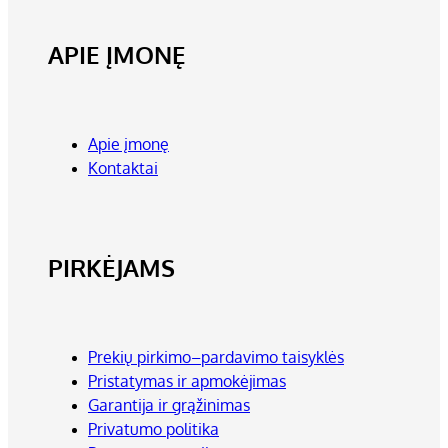
APIE ĮMONĘ
Apie įmonę
Kontaktai
PIRKĖJAMS
Prekių pirkimo–pardavimo taisyklės
Pristatymas ir apmokėjimas
Garantija ir grąžinimas
Privatumo politika