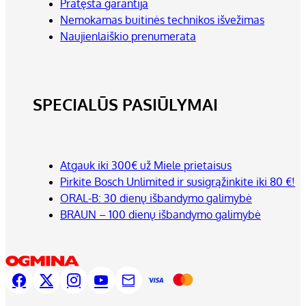
Pratęsta garantija
Nemokamas buitinės technikos išvežimas
Naujienlaiškio prenumerata
SPECIALŪS PASIŪLYMAI
Atgauk iki 300€ už Miele prietaisus
Pirkite Bosch Unlimited ir susigrąžinkite iki 80 €!
ORAL-B: 30 dienų išbandymo galimybė
BRAUN – 100 dienų išbandymo galimybė