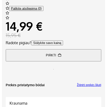
Palikite atsiliepimą (0)
14,99 €
15,95 €
Radote pigiau?
Siūlykite savo kainą
PIRKTI
Prekės pristatymo būdai
Žiūrėti prekės likutį
Kraunama