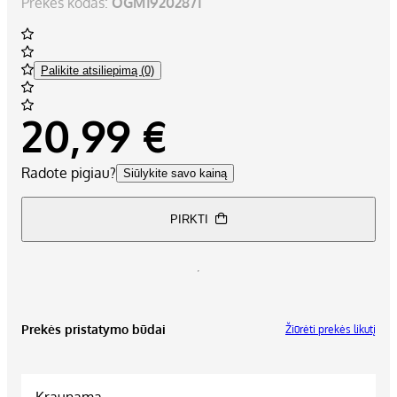
Prekės kodas:
OGM19202871
Palikite atsiliepimą (0)
20,99 €
Radote pigiau?
Siūlykite savo kainą
PIRKTI
Prekės pristatymo būdai
Žiūrėti prekės likutį
Kraunama