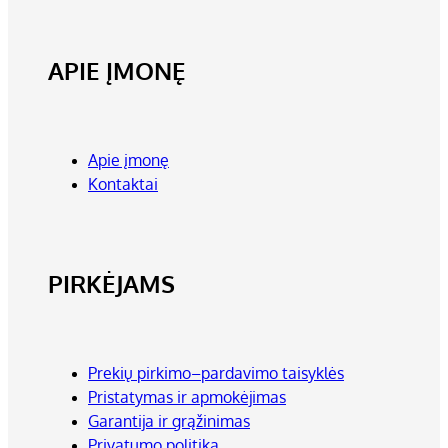
APIE ĮMONĘ
Apie įmonę
Kontaktai
PIRKĖJAMS
Prekių pirkimo–pardavimo taisyklės
Pristatymas ir apmokėjimas
Garantija ir grąžinimas
Privatumo politika