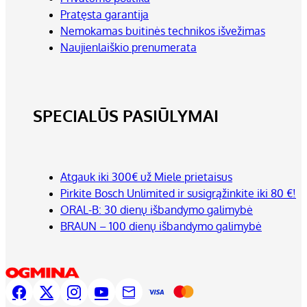
Pratęsta garantija
Nemokamas buitinės technikos išvežimas
Naujienlaiškio prenumerata
SPECIALŪS PASIŪLYMAI
Atgauk iki 300€ už Miele prietaisus
Pirkite Bosch Unlimited ir susigrąžinkite iki 80 €!
ORAL-B: 30 dienų išbandymo galimybė
BRAUN – 100 dienų išbandymo galimybė