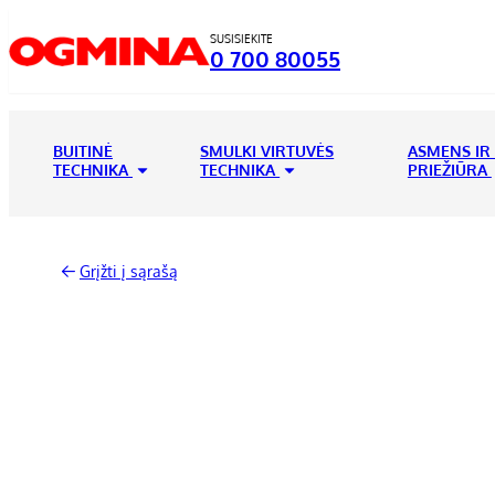
SUSISIEKITE
0 700 80055
BUITINĖ
SMULKI VIRTUVĖS
ASMENS IR
TECHNIKA
TECHNIKA
PRIEŽIŪRA
Grįžti į sąrašą