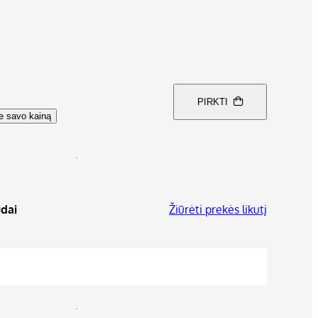
PIRKTI
te savo kainą
dai
Žiūrėti prekės likutį