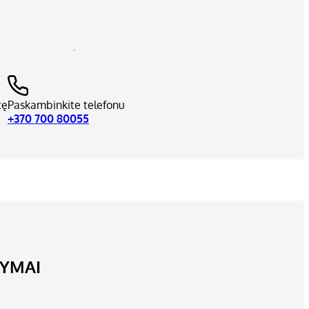
tę
Paskambinkite telefonu
+370 700 80055
LYMAI