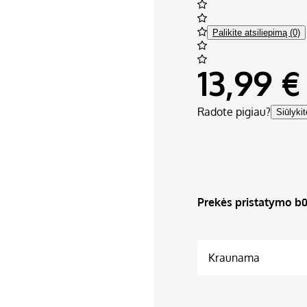
Palikite atsiliepimą (0)
13,99 €
Radote pigiau?
Siūlyki
Prekės pristatymo bū
Kraunama