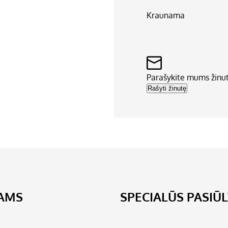
Kraunama
Parašykite mums žinu
Rašyti žinutę
JAMS
SPECIALŪS PASIŪ