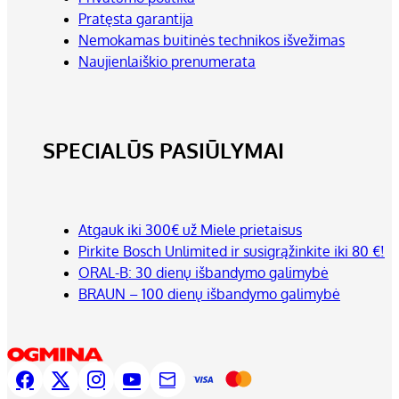
Pratęsta garantija
Nemokamas buitinės technikos išvežimas
Naujienlaiškio prenumerata
SPECIALŪS PASIŪLYMAI
Atgauk iki 300€ už Miele prietaisus
Pirkite Bosch Unlimited ir susigrąžinkite iki 80 €!
ORAL-B: 30 dienų išbandymo galimybė
BRAUN – 100 dienų išbandymo galimybė