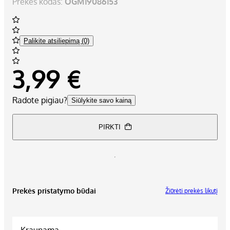
Prekės kodas:
OGM19086153
Palikite atsiliepimą (0)
3,99 €
Radote pigiau?
Siūlykite savo kainą
PIRKTI
Prekės pristatymo būdai
Žiūrėti prekės likutį
Kraunama