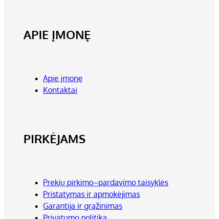
APIE ĮMONĘ
Apie įmonę
Kontaktai
PIRKĖJAMS
Prekių pirkimo–pardavimo taisyklės
Pristatymas ir apmokėjimas
Garantija ir grąžinimas
Privatumo politika