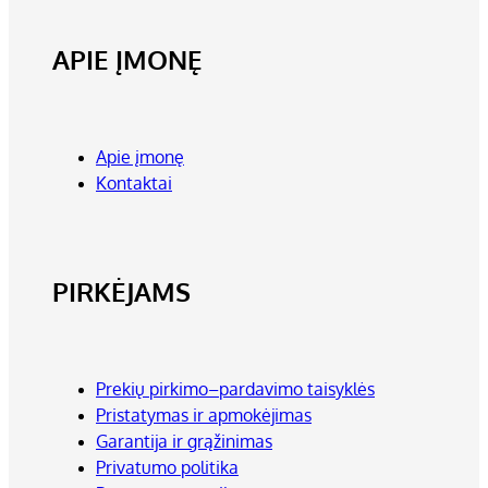
APIE ĮMONĘ
Apie įmonę
Kontaktai
PIRKĖJAMS
Prekių pirkimo–pardavimo taisyklės
Pristatymas ir apmokėjimas
Garantija ir grąžinimas
Privatumo politika