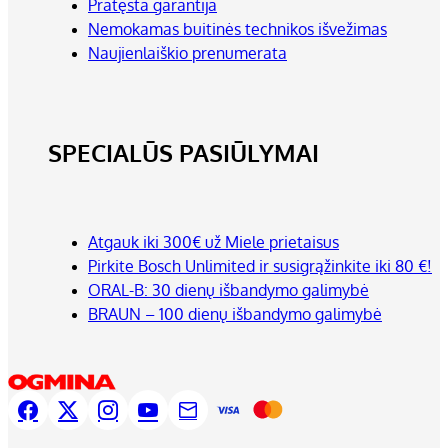
Pratęsta garantija
Nemokamas buitinės technikos išvežimas
Naujienlaiškio prenumerata
SPECIALŪS PASIŪLYMAI
Atgauk iki 300€ už Miele prietaisus
Pirkite Bosch Unlimited ir susigrąžinkite iki 80 €!
ORAL-B: 30 dienų išbandymo galimybė
BRAUN – 100 dienų išbandymo galimybė