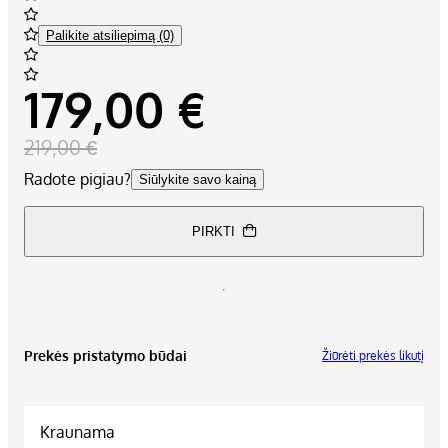
Palikite atsiliepimą (0)
179,00 €
219,00 €
Radote pigiau?
Siūlykite savo kainą
PIRKTI
Prekės pristatymo būdai
Žiūrėti prekės likutį
Kraunama