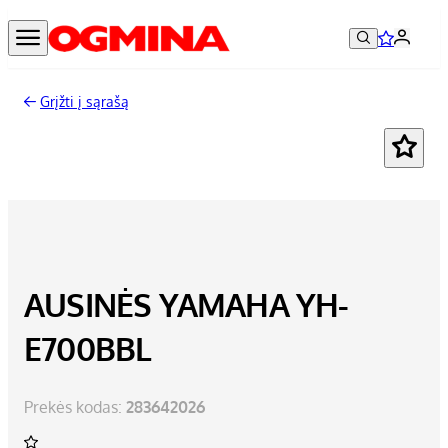
Grįžti į sąrašą
-18%
AUSINĖS YAMAHA YH-
E700BBL
Prekės kodas:
283642026