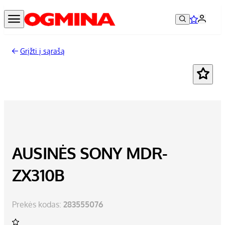
Grįžti į sąrašą
AUSINĖS SONY MDR-
ZX310B
Prekės kodas:
283555076