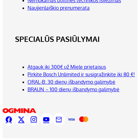
Nemokamas buitinės technikos išvežimas
Naujienlaiškio prenumerata
SPECIALŪS PASIŪLYMAI
Atgauk iki 300€ už Miele prietaisus
Pirkite Bosch Unlimited ir susigrąžinkite iki 80 €!
ORAL-B: 30 dienų išbandymo galimybė
BRAUN – 100 dienų išbandymo galimybė