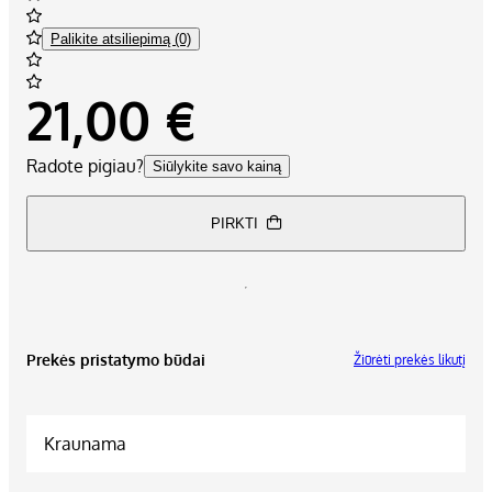
Palikite atsiliepimą (0)
21,00 €
Radote pigiau?
Siūlykite savo kainą
PIRKTI
Prekės pristatymo būdai
Žiūrėti prekės likutį
Kraunama