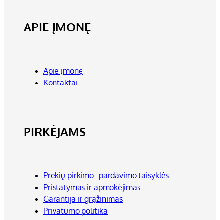
APIE ĮMONĘ
Apie įmonę
Kontaktai
PIRKĖJAMS
Prekių pirkimo–pardavimo taisyklės
Pristatymas ir apmokėjimas
Garantija ir grąžinimas
Privatumo politika