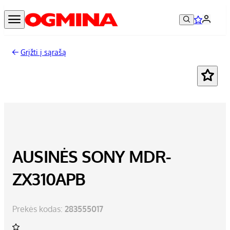
Grįžti į sąrašą
-4%
AUSINĖS SONY MDR-
ZX310APB
Prekės kodas:
283555017