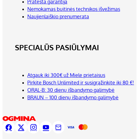
Pratęsta garantija
Nemokamas buitinės technikos išvežimas
Naujienlaiškio prenumerata
SPECIALŪS PASIŪLYMAI
Atgauk iki 300€ už Miele prietaisus
Pirkite Bosch Unlimited ir susigrąžinkite iki 80 €!
ORAL-B: 30 dienų išbandymo galimybė
BRAUN – 100 dienų išbandymo galimybė