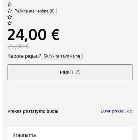
Palikite atsiliepimą (0)
24,00 €
25,00 €
Radote pigiau?
Siūlykite savo kainą
PIRKTI
Prekės pristatymo būdai
Žiūrėti prekės likutį
Kraunama