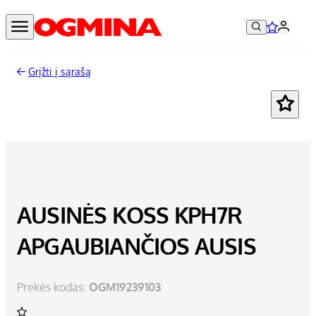
Grįžti į sąrašą
AUSINĖS KOSS KPH7R
APGAUBIANČIOS AUSIS
Prekės kodas:
OGM19239103