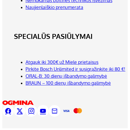
Nemokamas buitinės technikos išvežimas
Naujienlaiškio prenumerata
SPECIALŪS PASIŪLYMAI
Atgauk iki 300€ už Miele prietaisus
Pirkite Bosch Unlimited ir susigrąžinkite iki 80 €!
ORAL-B: 30 dienų išbandymo galimybė
BRAUN – 100 dienų išbandymo galimybė