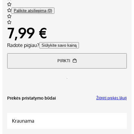
Palikite atsiliepimą (0)
7,99 €
Radote pigiau?
Siūlykite savo kainą
PIRKTI
Prekės pristatymo būdai
Žiūrėti prekės likutį
Kraunama