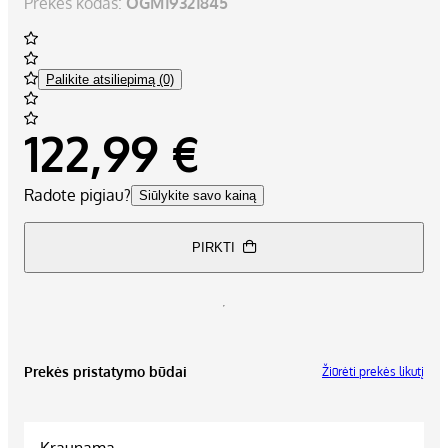
Prekės kodas:
OGM19321845
Palikite atsiliepimą (0)
122,99 €
Radote pigiau?
Siūlykite savo kainą
PIRKTI
Prekės pristatymo būdai
Žiūrėti prekės likutį
Kraunama