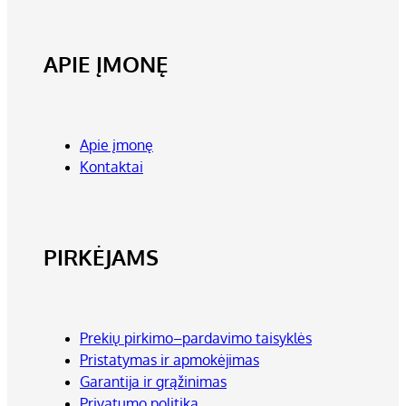
APIE ĮMONĘ
Apie įmonę
Kontaktai
PIRKĖJAMS
Prekių pirkimo–pardavimo taisyklės
Pristatymas ir apmokėjimas
Garantija ir grąžinimas
Privatumo politika