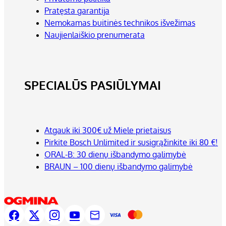
Pratęsta garantija
Nemokamas buitinės technikos išvežimas
Naujienlaiškio prenumerata
SPECIALŪS PASIŪLYMAI
Atgauk iki 300€ už Miele prietaisus
Pirkite Bosch Unlimited ir susigrąžinkite iki 80 €!
ORAL-B: 30 dienų išbandymo galimybė
BRAUN – 100 dienų išbandymo galimybė