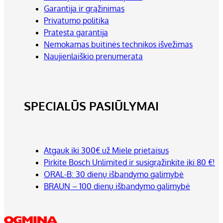
Garantija ir grąžinimas
Privatumo politika
Pratęsta garantija
Nemokamas buitinės technikos išvežimas
Naujienlaiškio prenumerata
SPECIALŪS PASIŪLYMAI
Atgauk iki 300€ už Miele prietaisus
Pirkite Bosch Unlimited ir susigrąžinkite iki 80 €!
ORAL-B: 30 dienų išbandymo galimybė
BRAUN – 100 dienų išbandymo galimybė