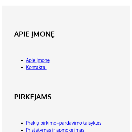
APIE ĮMONĘ
Apie įmonę
Kontaktai
PIRKĖJAMS
Prekių pirkimo–pardavimo taisyklės
Pristatymas ir apmokėjimas