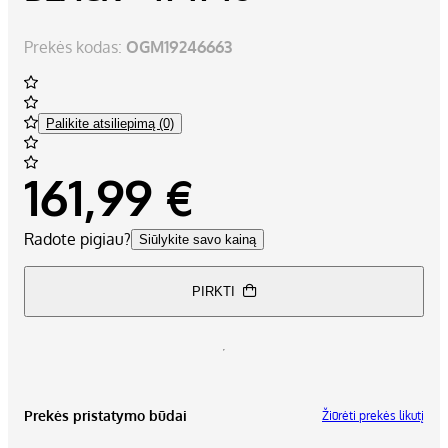
Prekės kodas:
OGM19246663
Palikite atsiliepimą (0)
161,99 €
Radote pigiau?
Siūlykite savo kainą
PIRKTI
Prekės pristatymo būdai
Žiūrėti prekės likutį