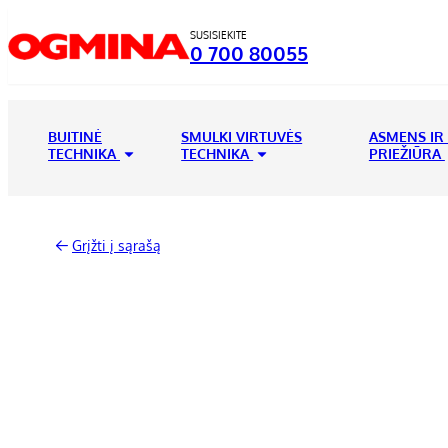
SUSISIEKITE
0 700 80055
BUITINĖ
SMULKI VIRTUVĖS
ASMENS IR
TECHNIKA
TECHNIKA
PRIEŽIŪRA
Grįžti į sąrašą