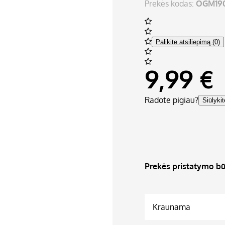
Prekės kodas:
OGM19
Palikite atsiliepimą (0)
9,99 €
Radote pigiau?
Siūlyki
Prekės pristatymo bū
Kraunama