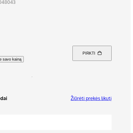
048043
PIRKTI
te savo kainą
dai
Žiūrėti prekės likutį