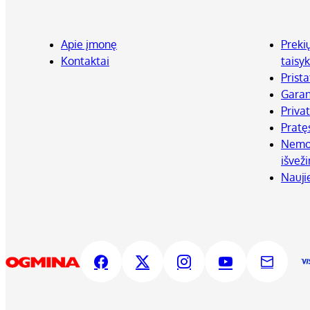
Apie įmonę
Preki
Kontaktai
taisyk
Prist
Garan
Priva
Pratę
Nemok
išvež
Nauji