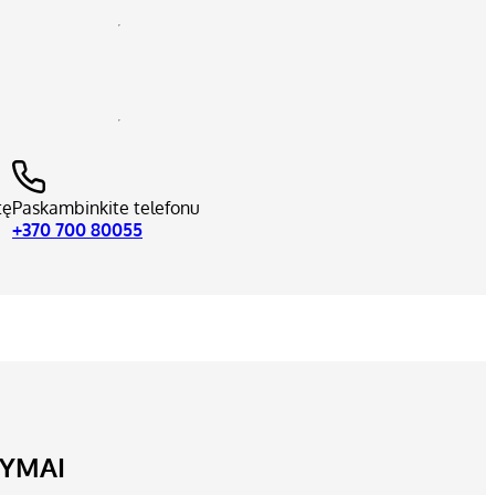
tę
Paskambinkite telefonu
+370 700 80055
LYMAI