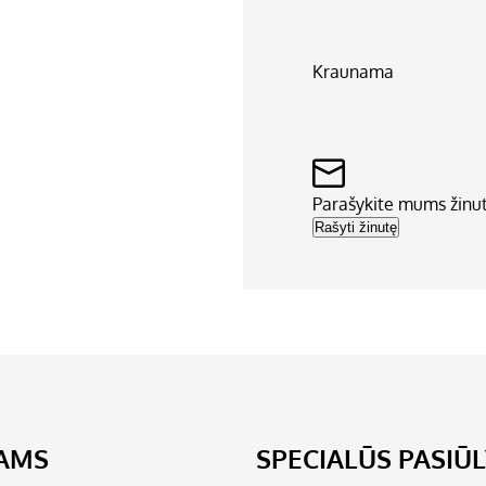
Kraunama
Parašykite mums žinu
Rašyti žinutę
JAMS
SPECIALŪS PASIŪ