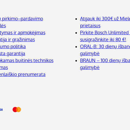
ų pirkimo–pardavimo
Atgauk iki 300€ už Miel
lės
prietaisus
atymas ir apmokėjimas
Pirkite Bosch Unlimited 
tija ir grąžinimas
susigrąžinkite iki 80 €!
tumo politika
ORAL-B: 30 dienų išba
sta garantija
galimybė
amas buitinės technikos
BRAUN – 100 dienų iš
imas
galimybė
enlaiškio prenumerata