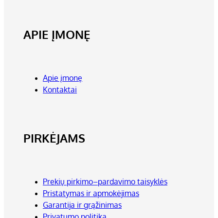
APIE ĮMONĘ
Apie įmonę
Kontaktai
PIRKĖJAMS
Prekių pirkimo–pardavimo taisyklės
Pristatymas ir apmokėjimas
Garantija ir grąžinimas
Privatumo politika