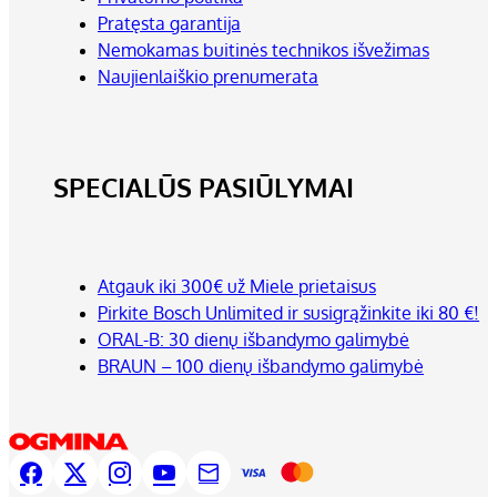
Pratęsta garantija
Nemokamas buitinės technikos išvežimas
Naujienlaiškio prenumerata
SPECIALŪS PASIŪLYMAI
Atgauk iki 300€ už Miele prietaisus
Pirkite Bosch Unlimited ir susigrąžinkite iki 80 €!
ORAL-B: 30 dienų išbandymo galimybė
BRAUN – 100 dienų išbandymo galimybė