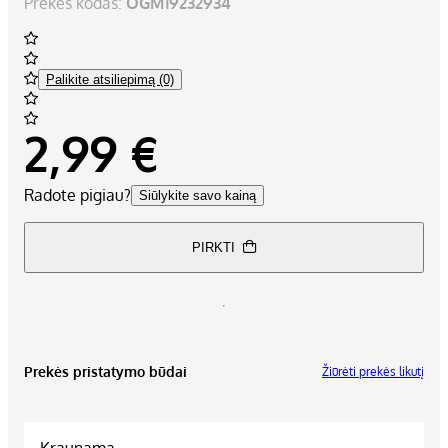
Prekės kodas:
OGM19232934
Palikite atsiliepimą (0)
2,99 €
Radote pigiau?
Siūlykite savo kainą
PIRKTI
Prekės pristatymo būdai
Žiūrėti prekės likutį
Kraunama