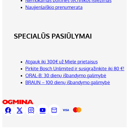
Nemokamas buitinės technikos išvežimas
Naujienlaiškio prenumerata
SPECIALŪS PASIŪLYMAI
Atgauk iki 300€ už Miele prietaisus
Pirkite Bosch Unlimited ir susigrąžinkite iki 80 €!
ORAL-B: 30 dienų išbandymo galimybė
BRAUN – 100 dienų išbandymo galimybė