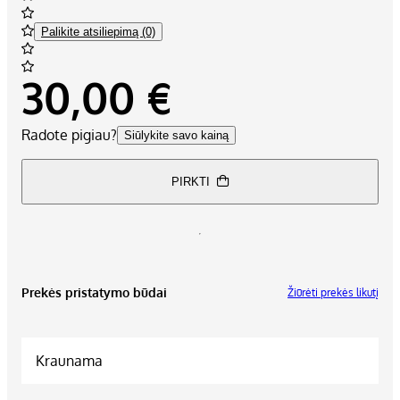
Palikite atsiliepimą (0)
30,00 €
Radote pigiau?
Siūlykite savo kainą
PIRKTI
Prekės pristatymo būdai
Žiūrėti prekės likutį
Kraunama