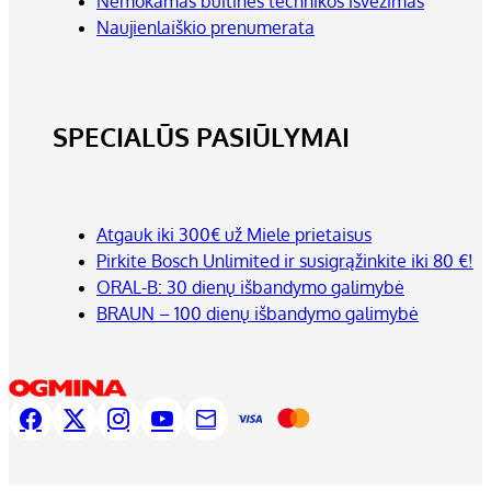
Nemokamas buitinės technikos išvežimas
Naujienlaiškio prenumerata
SPECIALŪS PASIŪLYMAI
Atgauk iki 300€ už Miele prietaisus
Pirkite Bosch Unlimited ir susigrąžinkite iki 80 €!
ORAL-B: 30 dienų išbandymo galimybė
BRAUN – 100 dienų išbandymo galimybė