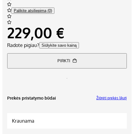
Palikite atsiliepimą (0)
229,00 €
Radote pigiau?
Siūlykite savo kainą
PIRKTI
Prekės pristatymo būdai
Žiūrėti prekės likutį
Kraunama