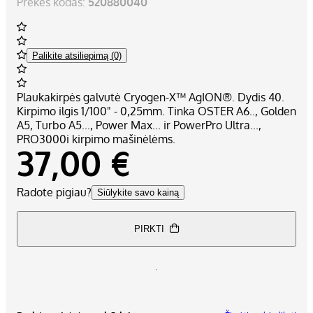
Prekės kodas:
520880040
Palikite atsiliepimą (0)
Plaukakirpės galvutė Cryogen-X™ AgION®. Dydis 40.
Kirpimo ilgis 1/100" - 0,25mm. Tinka OSTER A6.., Golden
A5, Turbo A5..., Power Max... ir PowerPro Ultra...,
PRO3000i kirpimo mašinėlėms.
37,00 €
Radote pigiau?
Siūlykite savo kainą
PIRKTI