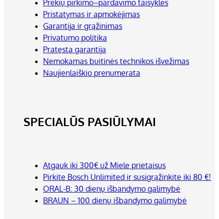
Prekių pirkimo–pardavimo taisyklės
Pristatymas ir apmokėjimas
Garantija ir grąžinimas
Privatumo politika
Pratęsta garantija
Nemokamas buitinės technikos išvežimas
Naujienlaiškio prenumerata
SPECIALŪS PASIŪLYMAI
Atgauk iki 300€ už Miele prietaisus
Pirkite Bosch Unlimited ir susigrąžinkite iki 80 €!
ORAL-B: 30 dienų išbandymo galimybė
BRAUN – 100 dienų išbandymo galimybė