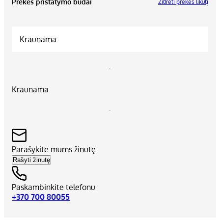
Prekės pristatymo būdai
Žiūrėti prekės likutį
Kraunama
Kraunama
Parašykite mums žinutę
Rašyti žinutę
Paskambinkite telefonu
+370 700 80055