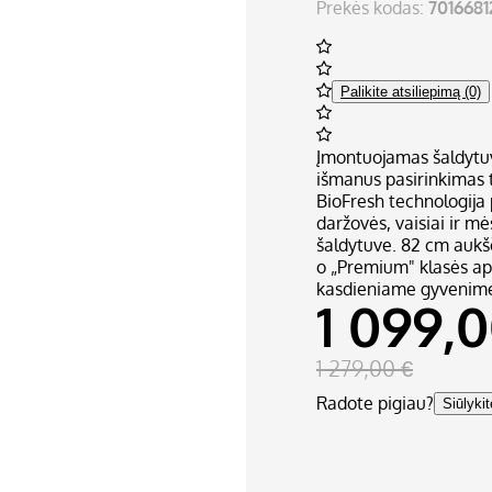
Prekės kodas:
7016681
Palikite atsiliepimą (0)
Įmontuojamas šaldytuv
išmanus pasirinkimas t
BioFresh technologija
daržovės, vaisiai ir mė
šaldytuve. 82 cm aukšč
o „Premium" klasės apd
kasdieniame gyvenim
1 099,0
1 279,00 €
Radote pigiau?
Siūlyki