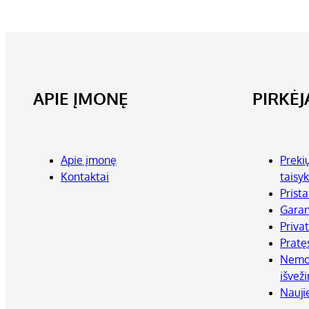
APIE ĮMONĘ
PIRKĖ
Apie įmonę
Preki
Kontaktai
taisyk
Prist
Garan
Priva
Pratę
Nemok
išvež
Nauji