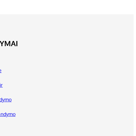
LYMAI
e
ir
ndymo
bandymo