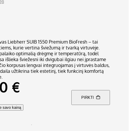
28
as Liebherr SUIB 1550 Premium BioFresh – tai
iems, kurie vertina šviežumą ir tvarką virtuvėje.
 palaiko optimalią drėgmę ir temperatūrą, todėl
sa išlieka šviežesni iki dvigubai ilgiau nei įprastame
io korpusas lengvai integruojamas į virtuvės baldus,
aila užtikrina tiek estetinį, tiek funkcinį komfortą
e.
0 €
PIRKTI
te savo kainą