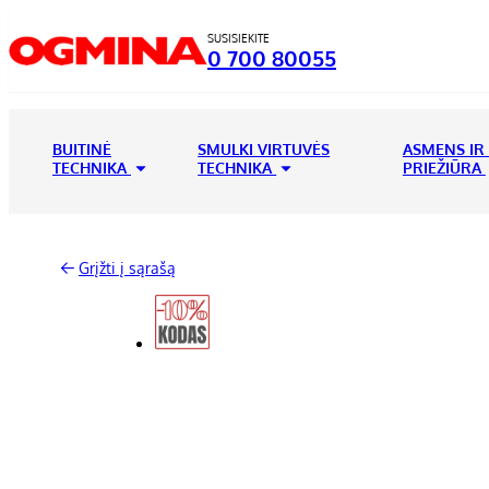
SUSISIEKITE
0 700 80055
BUITINĖ
SMULKI VIRTUVĖS
ASMENS IR
TECHNIKA
TECHNIKA
PRIEŽIŪRA
Grįžti į sąrašą
-14%