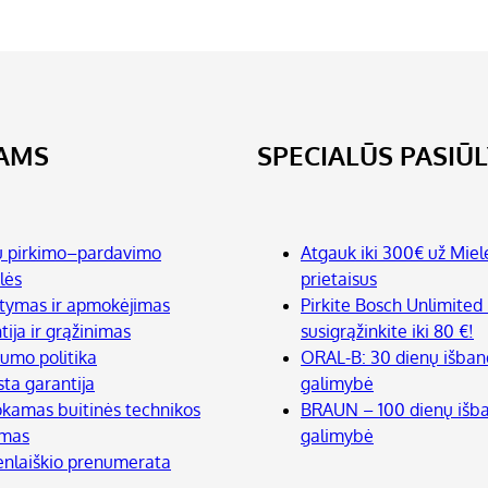
JAMS
SPECIALŪS PASIŪ
ų pirkimo–pardavimo
Atgauk iki 300€ už Miel
lės
prietaisus
atymas ir apmokėjimas
Pirkite Bosch Unlimited 
tija ir grąžinimas
susigrąžinkite iki 80 €!
tumo politika
ORAL-B: 30 dienų išba
sta garantija
galimybė
amas buitinės technikos
BRAUN – 100 dienų iš
imas
galimybė
enlaiškio prenumerata