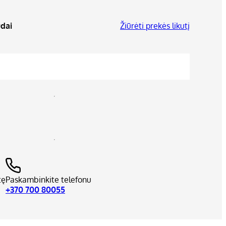
dai
Žiūrėti prekės likutį
tę
Paskambinkite telefonu
+370 700 80055