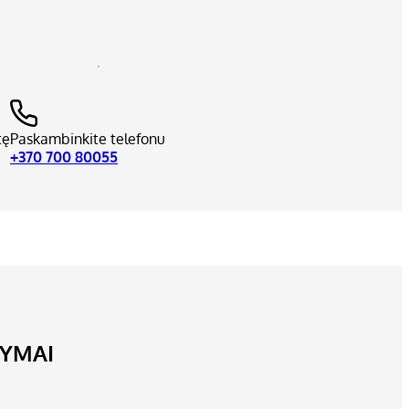
tę
Paskambinkite telefonu
+370 700 80055
LYMAI